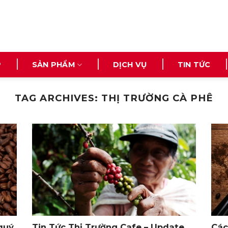
n
P
SẢN PHẨM
DỊCH VỤ
TIN TỨC
TAG ARCHIVES:
THỊ TRƯỜNG CÀ PHÊ
quý
Tin Tức Thị Trường Cafe – Update
Các