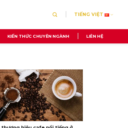
TIẾNG VIỆT
KIẾN THỨC CHUYÊN NGÀNH
LIÊN HỆ
 thương hiệu cafe nổi tiếng ở