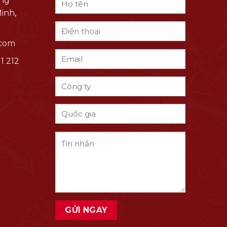
ng
inh,
.com
1 212