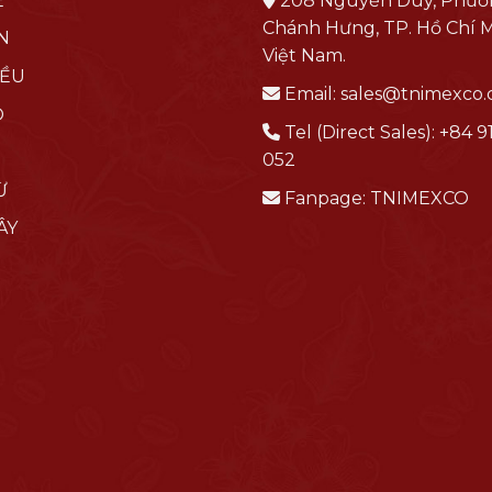
Ê
208 Nguyễn Duy, Phườ
Chánh Hưng, TP. Hồ Chí M
N
Việt Nam.
IỀU
Email:
sales@tnimexco
O
Tel (Direct Sales):
+84 91
052
Ừ
Fanpage:
TNIMEXCO
ÂY